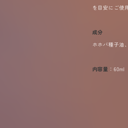
を目安にご使
成分
ホホバ種子油、
内容量
：60ml