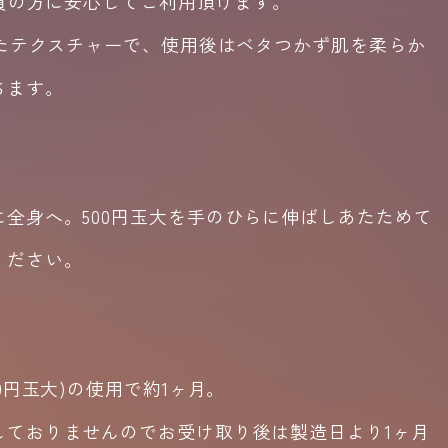
肌質の方に安心してご利用頂けます。
したテクスチャーで、使用後はベタつかず肌を柔らか
ちます。
に全身へ。
500
円玉大を手のひらに伸ばしあたためて
ください。
0
円玉大
)
の使用で約
1
ヶ月。
しておりませんのでお受け取り後は製造日より
1
ヶ月