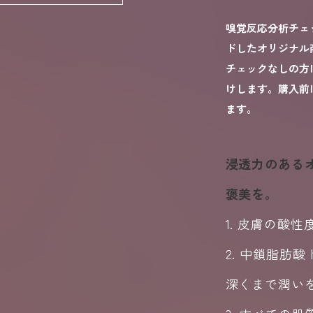
嗅覚反応分析チェ
ドしたオリジナル
チェックなしの方
けします。購入前に
ます。
浸透力のある
褒美を。
1. 皮膚の酸
2. 中鎖脂肪
深くまで潤い