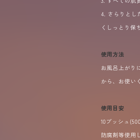
3. すべての
4. さらりと
くしっとり保
使用方法
お風呂上がり
から、お使い
使用目安
10
プッシュ
(50
防腐剤等使用