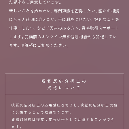
た講座をご用意しています
。
新しいことを始めたい
、
専門知識を習得したい
、
誰かの相談
にもっと適切に応えたい
、
手に職をつけたい
、
好きなことを
仕事にしたい
、
などご興味のある方へ
、
資格取得をサポート
します
。
受講前のオンライン無料個別相談会も開催してい
ます
。
お気軽にご相談ください
。
嗅覚反応分析士の
資格について
嗅覚反応分析士の応用講座を修了し
、
嗅覚反応分析士試験
に合格することで取得できます
。
資格取得後は嗅覚反応分析士として活躍することができ
ます
。