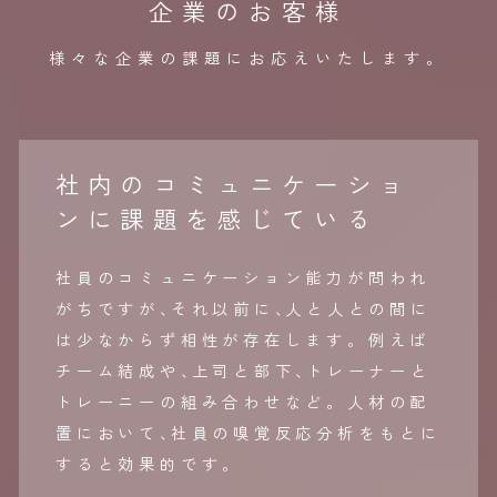
企業のお客様
様々な企業の課題にお応えいたします。
社内のコミュニケーショ
ンに課題を感じている
社員のコミュニケーション能力が問われ
がちですが
、
それ以前に
、
人と人との間に
は少なからず相性が存在します。例えば
チーム結成や
、
上司と部下
、
トレーナーと
トレーニーの組み合わせなど。人材の配
置において
、
社員の嗅覚反応分析をもとに
すると効果的です。