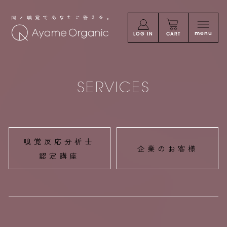
問と嗅覚であなたに答えを。Ayame Orga
menu
LOG IN
CART
SERVICES
嗅覚反応分析士
企業のお客様
認定講座