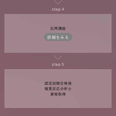
step 4
応用講座
詳細をみる
step 5
認定試験合格後
嗅覚反応分析士
資格取得