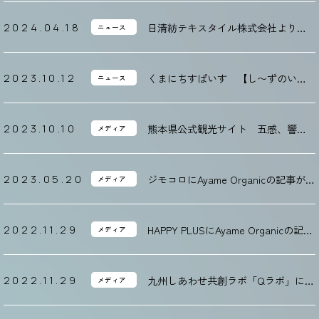
作に携わりました！
日清紡テキスタイル株式会社よりア
2024.04.18
ニュース
ロマオイルを配合した新ブランド
「めんですS」が販売開始となりまし
た！
くまにちすぱいす 【し〜ずのいい
2023.10.12
ニュース
ね！】にAyameOrganicの記事が掲載
されました
熊本県公式観光サイト 五感、響
2023.10.10
メディア
く、観動旅 もっと、もーっと！く
まもっと。にAyameOrganicの記事が
掲載されました。
ジモコロにAyame Organicの記事が掲
2023.05.20
メディア
載されました
HAPPY PLUSにAyame Organicの記事
2022.11.29
メディア
が掲載されました
九州しあわせ共創ラボ「Qラボ」に
2022.11.29
メディア
Ayame Organicの記事が掲載されまし
た